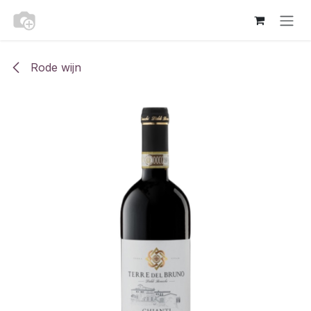
Overslaan naar inhoud
Rode wijn