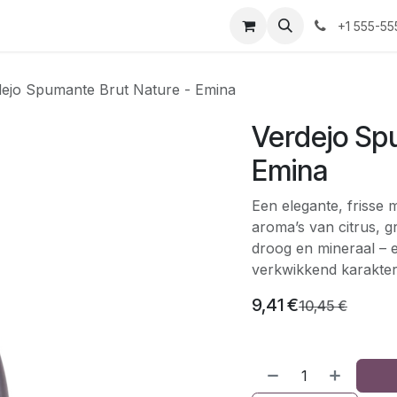
+1 555-55
dejo Spumante Brut Nature - Emina
Verdejo Sp
Emina
Een elegante, frisse
aroma’s van citrus, 
droog en mineraal – e
verkwikkend karakter
9,41
€
10,45
€