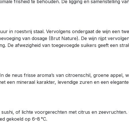
ale frisheid te behouden. De ligging en samenstelling van 
ur in roestvrij staal. Vervolgens ondergaat de wijn een twee
oevoeging van dosage (Brut Nature). De wijn rijpt vervolge
jning. De afwezigheid van toegevoegde suikers geeft een st
 de neus frisse aroma’s van citroenschil, groene appel, wi
et een mineraal karakter, levendige zuren en een elegante
e, sushi, of lichte voorgerechten met citrus en zeevruchten. 
oed gekoeld op 6–8 °C.