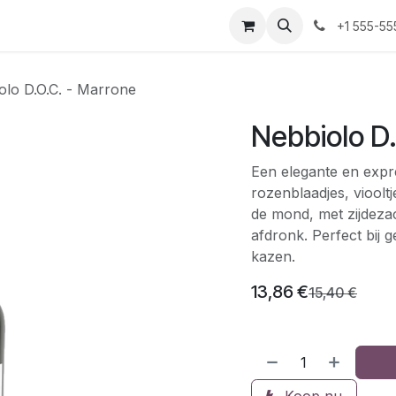
+1 555-55
olo D.O.C. - Marrone
Nebbiolo D
Een elegante en expr
rozenblaadjes, vioolt
de mond, met zijdeza
afdronk. Perfect bij g
kazen.
13,86
€
15,40
€