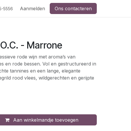
Aanmelden
Ons contacteren
5-5556
.O.C. - Marrone
essieve rode wijn met aroma’s van
jes en rode bessen. Vol en gestructureerd in
chte tannines en een lange, elegante
egrild rood vlees, wildgerechten en gerijpte
Aan winkelmandje toevoegen