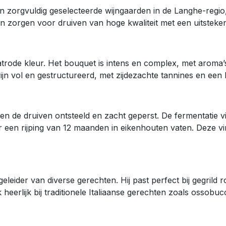
an zorgvuldig geselecteerde wijngaarden in de Langhe-reg
 zorgen voor druiven van hoge kwaliteit met een uitstekend
atrode kleur. Het bouquet is intens en complex, met aroma’
ijn vol en gestructureerd, met zijdezachte tannines en een 
de druiven ontsteeld en zacht geperst. De fermentatie vindt
een rijping van 12 maanden in eikenhouten vaten. Deze vin
leider van diverse gerechten. Hij past perfect bij gegrild 
eerlijk bij traditionele Italiaanse gerechten zoals ossobuco 